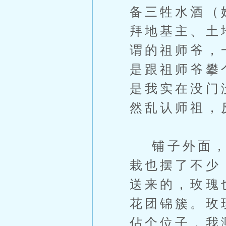
备三牲水酒（
拜地基主、土
谓的祖师爷，
是跟祖师爷攀
是我实在没门
然乱认师祖，
铺子外面，预
栽也摆了不少
送来的，玫瑰
花团锦簇。玫
佔个位子，我