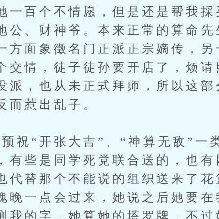
她一百个不情愿，但是还是帮我採
地公、财神爷。本来正常的算命先
一方面象徵名门正派正宗嫡传，另
个交情，徒子徒孙要开店了，烦请
没派，也从未正式拜师，所以这部
反而惹出乱子。
祝“开张大吉”、“神算无敌”一
，有些是同学死党联合送的，也有
也代替那个不能说的组织送来了花
瑰晚一点会过来，她说之后她要在
测我的字，她算她的塔罗牌，不过