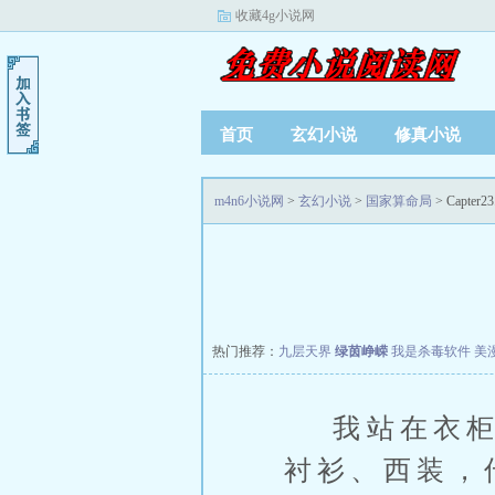
收藏4g小说网
首页
玄幻小说
修真小说
m4n6小说网
>
玄幻小说
>
国家算命局
> Capter
热门推荐：
九层天界
绿茵峥嵘
我是杀毒软件
美
我站在衣柜前
衬衫、西装，