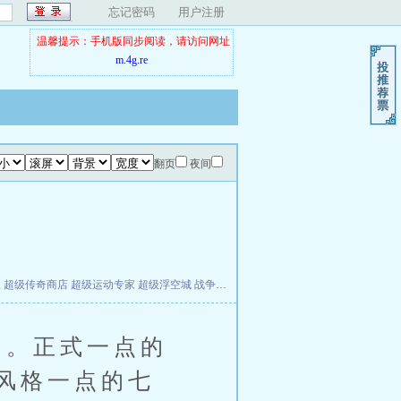
忘记密码
用户注册
温馨提示：手机版同步阅读，请访问网址
m.4g.re
翻页
夜间
夫
超级传奇商店
超级运动专家
超级浮空城
战争天堂
混元道纪
教练万岁
都市全能巨星
。正式一点的
风格一点的七