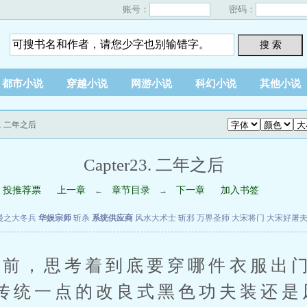
账号：
密码：
搜 索
都市小说
穿越小说
网游小说
科幻小说
其他小说
23. 二年之后
Capter23. 二年之后
投推荐票
上一章
章节目录
下一章
加入书签
←
→
漫之大冬兵
华娱宗师
斩杀
系统供应商
风水大术士
斩邪
万界圣师
大宋将门
大宋好屠
，思考着到底要穿哪件衣服出门
传统一点的改良式黑色功夫装还是