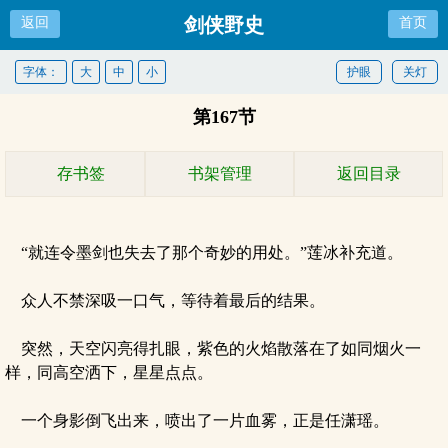
剑侠野史
返回
首页
字体：
大
中
小
护眼
关灯
第167节
存书签
书架管理
返回目录
“就连令墨剑也失去了那个奇妙的用处。”莲冰补充道。
众人不禁深吸一口气，等待着最后的结果。
突然，天空闪亮得扎眼，紫色的火焰散落在了如同烟火一
样，同高空洒下，星星点点。
一个身影倒飞出来，喷出了一片血雾，正是任潇瑶。