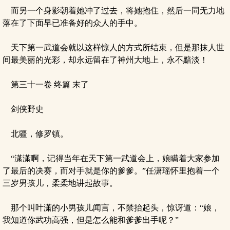
而另一个身影朝着她冲了过去，将她抱住，然后一同无力地
落在了下面早已准备好的众人的手中。
天下第一武道会就以这样惊人的方式所结束，但是那抹人世
间最美丽的光彩，却永远留在了神州大地上，永不黯淡！
第三十一卷 终篇 末了
剑侠野史
北疆，修罗镇。
“潇潇啊，记得当年在天下第一武道会上，娘瞒着大家参加
了最后的决赛，而对手就是你的爹爹。”任潇瑶怀里抱着一个
三岁男孩儿，柔柔地讲起故事。
那个叫叶潇的小男孩儿闻言，不禁抬起头，惊讶道：“娘，
我知道你武功高强，但是怎么能和爹爹出手呢？”