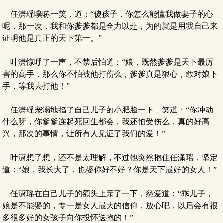
任潇瑶噗哧一笑，道：“傻孩子，你怎么能懂我做妻子的心
呢，那一次，我和你爹爹都是全力以赴，为的就是用我自己来
证明他是真正的天下第一。”
叶潇惊呼了一声，不禁后怕道：“娘，既然爹爹是天下最厉
害的高手，那么你不怕被他打伤么，爹爹真是狠心，敢对娘下
手，等我去打他！”
任潇瑶宠溺地掐了自己儿子的小肥脸一下，笑道：“你冲动
什么呀，你爹爹连起死回生都会，我还怕受伤么，真的好高
兴，那次的事情，让所有人见证了我们的爱！”
叶潇想了想，还不是太理解，不过他突然抱住任潇瑶，坚定
道：“娘，我长大了，也娶你好不好？你是天下最好的女人！”
任潇瑶在自己儿子的额头上亲了一下，慈爱道：“乖儿子，
娘是不能娶的，专一是女人最大的信仰，放心吧，以后会有很
多很多好的女孩子向你投怀送抱的！”