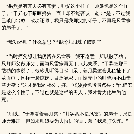
“果然是有其夫必有其妻，师父这个样子，师娘也是这个样
子。”于异心下暗暗摇头，面上却不能否认，道：“是，不过我
已破门出教，散功还师，我只是我师父的弟子，不再是风雷宗
的弟子了。”
“散功还师？什么意思？”银玲儿眼珠子瞪圆了。
“当时师父想让我仍留在风雷宗，我不愿意，所以散了功，
只拜师父做师父，而与风雷宗再无丁点儿关系。”于异把那日
散功的事说了，银玲儿听得目瞪口呆，姜月柔这会儿也扯下了
蒙面巾，同样一脸惊讶，目泛异彩，而螺壳中的叶晓雨不由击
掌大赞：“这才是我的相公，好。”张妙妙也暗暗点头：“他确实
是这么个性子，不过也就是这样的男人，我才肯为他生为他
死。”
“所以。”于异看着姜月柔：“其实我不是风雷宗的弟子，只是
师命难违，但如果师娘要为夫报仇的话，弟子我愿打头阵。”