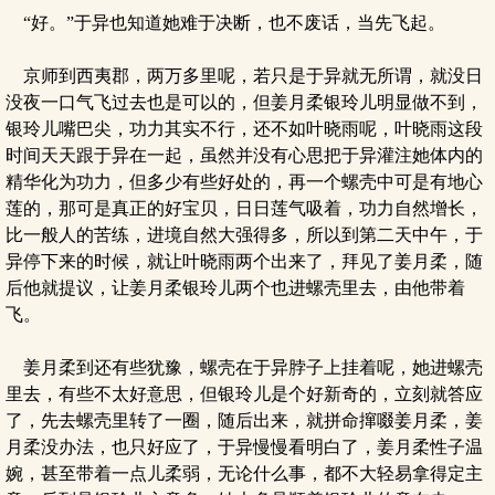
“好。”于异也知道她难于决断，也不废话，当先飞起。
京师到西夷郡，两万多里呢，若只是于异就无所谓，就没日
没夜一口气飞过去也是可以的，但姜月柔银玲儿明显做不到，
银玲儿嘴巴尖，功力其实不行，还不如叶晓雨呢，叶晓雨这段
时间天天跟于异在一起，虽然并没有心思把于异灌注她体内的
精华化为功力，但多少有些好处的，再一个螺壳中可是有地心
莲的，那可是真正的好宝贝，日日莲气吸着，功力自然增长，
比一般人的苦练，进境自然大强得多，所以到第二天中午，于
异停下来的时候，就让叶晓雨两个出来了，拜见了姜月柔，随
后他就提议，让姜月柔银玲儿两个也进螺壳里去，由他带着
飞。
姜月柔到还有些犹豫，螺壳在于异脖子上挂着呢，她进螺壳
里去，有些不太好意思，但银玲儿是个好新奇的，立刻就答应
了，先去螺壳里转了一圈，随后出来，就拼命撺啜姜月柔，姜
月柔没办法，也只好应了，于异慢慢看明白了，姜月柔性子温
婉，甚至带着一点儿柔弱，无论什么事，都不大轻易拿得定主