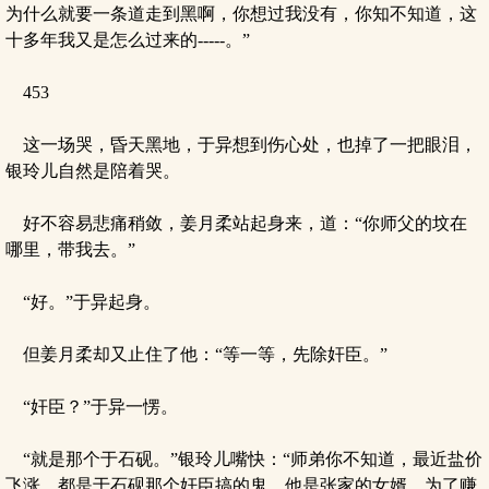
为什么就要一条道走到黑啊，你想过我没有，你知不知道，这
十多年我又是怎么过来的-----。”
453
这一场哭，昏天黑地，于异想到伤心处，也掉了一把眼泪，
银玲儿自然是陪着哭。
好不容易悲痛稍敛，姜月柔站起身来，道：“你师父的坟在
哪里，带我去。”
“好。”于异起身。
但姜月柔却又止住了他：“等一等，先除奸臣。”
“奸臣？”于异一愣。
“就是那个于石砚。”银玲儿嘴快：“师弟你不知道，最近盐价
飞涨，都是于石砚那个奸臣搞的鬼，他是张家的女婿，为了赚