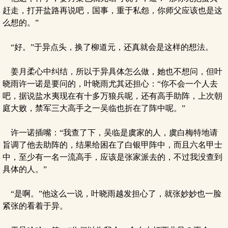
赶走，打开盐路再说吧，国事，重于私怨，你师父应该也是这
么想的。”
“好。”于异点头，换了柳道元，还真就会是这样的想法。
姜月柔心中纠结，所以于异具体怎么做，她也不想问，但叶
晓雨许一诺是要问的，叶晓雨尤其还担心：“你不会一个人去
吧，据说盐水夷现在有十多万狼兵呢，还有高手助阵，上次朝
庭大败，禁军三大高手之一吴临也折在了阵中呢。”
许一诺插嘴：“我查了下，吴临是虞家的人，虞白梅特地请
旨调了他去助阵的，结果给困在了白银甲阵中，而且六名甲士
中，至少有一名一流高手，应该是张家派去的，不过我没查到
具体的人。”
“是啊。”他这么一说，叶晓雨越发担心了，就张妙妙也一脸
紧张的看着于异。