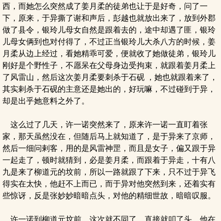
西，而她怎么突然成了姜月柔的徒弟也让于是好奇，问了一
下，原来，于异撕了谢和声后，彭越也就放出来了，放到外郡
做了县令，银玲儿母女自然是跟着去的，途中却遇了匪，银玲
儿母女俩到也对付得了，不过正当银玲儿大杀八方的时候，姜
月柔从边上经过，看她精乖可爱，便就收了她做徒弟，银玲儿
刚好是个野性子，不愿呆在父母身边受拘束，就跟着姜月柔上
了风雷山，然后这次姜月柔要刺杀于石砚 ，她也就跟着来了，
其实剌杀于石砚的主意还是她出的，好玩嘛，不过碰到于异，
却是出乎她意料之外了。
这么过了几天，许一诺突然来了，原来许一诺一直盯着张
家，那天虽然没在，但随后马上就知道了，是于异来了京师，
然后一细问剌客，用的是风雷神罡，而且是女子，偏又跟于异
一起走了，顿时就猜到，必是姜月柔，而跟着于异走，十有八
九是来了柳道元的坟前，所以一路就跟了下来，只不过于异飞
得实在太快，他赶不上而已，而于异对他突然到来，还着实有
些惊讶，反是张妙妙暗暗点头，对他的精细世故，暗暗叹服。
许一诺到柳道元坟前，这次就不同了，直接就叩了头，他在