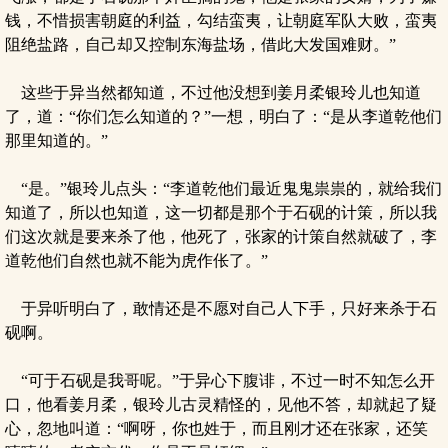
钱，不惜损害朝庭的利益，勾结蛮夷，让朝庭军队大败，蛮夷
阻绝盐路，自己却又控制东海盐场，借此大发国难财。”
这些于异当然都知道，不过他没想到姜月柔银玲儿也知道
了，道：“你们怎么知道的？”一想，明白了：“是从李道乾他们
那里知道的。”
“是。”银玲儿点头：“李道乾他们最近鬼鬼祟祟的，就给我们
知道了，所以也知道，这一切都是那个于石砚的计策，所以我
们这次就是要来杀了他，他死了，张家的计策自然就破了，李
道乾他们自然也就不能为虎作伥了。”
于异听明白了，敢情还是不愿对自己人下手，只好来杀于石
砚啊。
“可于石砚是我哥呢。”于异心下腹诽，不过一时不知怎么开
口，他看姜月柔，银玲儿古灵精怪的，见他不答，却就起了疑
心，忽地叫道：“啊呀，你也姓于，而且刚才还在张家，还笑