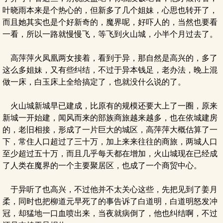
叶晓雨本来是个热心的，但新多了几个姐妹，心思也转开了，
而且她其实也是个好新奇的，魔界呢，好吓人的，当然也要看
一看，所以一路就慢慢飞，等飞到火山城，小半个月过去了。
高萍萍火凤凰两女接着，看到于异，那自然是高兴的，多了
这么多姐妹，又有些纠结，不过于异本钱足，老办法，晚上混
做一床，白玉床上全给搞定了，也就没什么说的了。
火山城新城早已建成，比原有的规模还要大上了一圈，原来
新城一开始建，闻风而来的部族商旅越来越多，也在依城建房
的，老旧相接，形成了一片巨大的城区，高萍萍大概估算了一
下，常住人口超过了三十万，加上来来往往的商旅，两城人口
至少超过五十万，而且几乎每天都在增加，火山城现在已经成
了人类在魔界的一个主要聚居区，也成了一个商贸中心。
于异听了也高兴，不过他并不太关心这些，先把见到了姜月
柔，同时也把柳道元早死了的事告诉了白道明，白道明怒发冲
冠，却猛地一口血喷出来，当夜就病倒了，他也纠结啊，不过