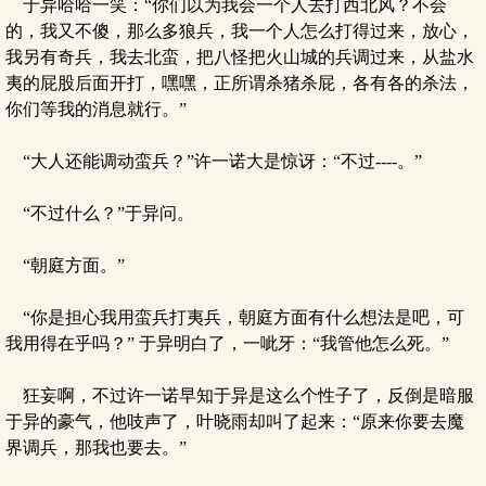
于异哈哈一笑：“你们以为我会一个人去打西北风？不会
的，我又不傻，那么多狼兵，我一个人怎么打得过来，放心，
我另有奇兵，我去北蛮，把八怪把火山城的兵调过来，从盐水
夷的屁股后面开打，嘿嘿，正所谓杀猪杀屁，各有各的杀法，
你们等我的消息就行。”
“大人还能调动蛮兵？”许一诺大是惊讶：“不过----。”
“不过什么？”于异问。
“朝庭方面。”
“你是担心我用蛮兵打夷兵，朝庭方面有什么想法是吧，可
我用得在乎吗？” 于异明白了，一呲牙：“我管他怎么死。”
狂妄啊，不过许一诺早知于异是这么个性子了，反倒是暗服
于异的豪气，他吱声了，叶晓雨却叫了起来：“原来你要去魔
界调兵，那我也要去。”