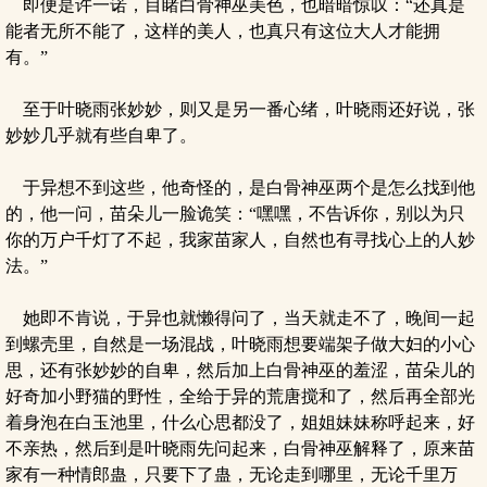
即便是许一诺，目睹白骨神巫美色，也暗暗惊叹：“还真是
能者无所不能了，这样的美人，也真只有这位大人才能拥
有。”
至于叶晓雨张妙妙，则又是另一番心绪，叶晓雨还好说，张
妙妙几乎就有些自卑了。
于异想不到这些，他奇怪的，是白骨神巫两个是怎么找到他
的，他一问，苗朵儿一脸诡笑：“嘿嘿，不告诉你，别以为只
你的万户千灯了不起，我家苗家人，自然也有寻找心上的人妙
法。”
她即不肯说，于异也就懒得问了，当天就走不了，晚间一起
到螺壳里，自然是一场混战，叶晓雨想要端架子做大妇的小心
思，还有张妙妙的自卑，然后加上白骨神巫的羞涩，苗朵儿的
好奇加小野猫的野性，全给于异的荒唐搅和了，然后再全部光
着身泡在白玉池里，什么心思都没了，姐姐妹妹称呼起来，好
不亲热，然后到是叶晓雨先问起来，白骨神巫解释了，原来苗
家有一种情郎蛊，只要下了蛊，无论走到哪里，无论千里万