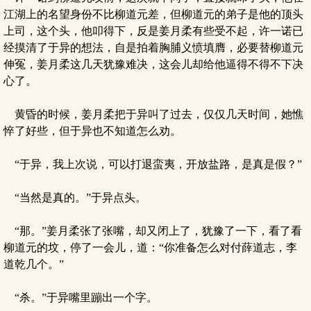
江湖上的名望身份不比柳道元差，但柳道元的弟子是他的顶头
上司，这个头，他叩得下，反是姜月柔有些受不起，许一诺已
经摸清了于异的想法，自是拍着胸脯义愤填膺，必要替柳道元
伸冤，姜月柔这几天犹豫难决，这会儿却给他逼得不得不下决
心了。
黄昏的时候，姜月柔把于异叫了过去，仅仅几天时间，她憔
悴了好些，但于异也不知道怎么劝。
“于异，我上次说，可以打退蛮夷，开放盐路，是真是假？”
“当然是真的。”于异点头。
“那。”姜月柔张了张嘴，却又闭上了，犹豫了一下，看了看
柳道元的坟，停了一会儿，道：“你准备怎么对付薛道志，李
道乾几个。”
“杀。”于异嘴里蹦出一个字。