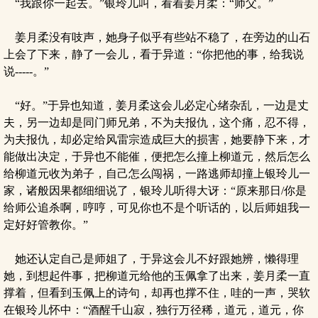
“我跟你一起去。”银玲儿叫，看着姜月柔：“师父。”
姜月柔没有吱声，她身子似乎有些站不稳了，在旁边的山石
上会了下来，静了一会儿，看于异道：“你把他的事，给我说
说-----。”
“好。”于异也知道，姜月柔这会儿必定心绪杂乱，一边是丈
夫，另一边却是同门师兄弟，不为夫报仇，这个痛，忍不得，
为夫报仇，却必定给风雷宗造成巨大的损害，她要静下来，才
能做出决定，于异也不能催，便把怎么撞上柳道元，然后怎么
给柳道元收为弟子，自己怎么闯祸，一路逃师却撞上银玲儿一
家，诸般因果都细细说了，银玲儿听得大讶：“原来那日/你是
给师公追杀啊，哼哼，可见你也不是个听话的，以后师姐我一
定好好管教你。”
她还认定自己是师姐了，于异这会儿不好跟她辨，懒得理
她，到想起件事，把柳道元给他的玉佩拿了出来，姜月柔一直
撑着，但看到玉佩上的诗句，却再也撑不住，哇的一声，哭软
在银玲儿怀中：“酒醒千山寂，独行万径稀，道元，道元，你