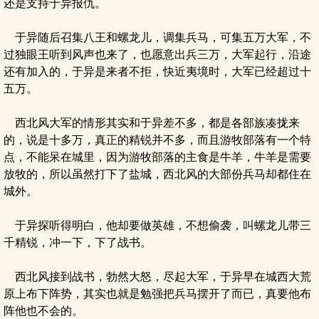
还是支持于异报仇。
于异随后召集八王和螺龙儿，调集兵马，可集五万大军，不
过独眼王听到风声也来了，也愿意出兵三万，大军起行，沿途
还有加入的，于异是来者不拒，快近夷境时，大军已经超过十
五万。
西北风大军的情形其实和于异差不多，都是各部族凑拢来
的，说是十多万，真正的精锐并不多，而且游牧部落有一个特
点，不能呆在城里，因为游牧部落的主食是牛羊，牛羊是需要
放牧的，所以虽然打下了盐城，西北风的大部份兵马却都住在
城外。
于异探听得明白，他却要做英雄，不想偷袭，叫螺龙儿带三
千精锐，冲一下，下了战书。
西北风接到战书，勃然大怒，尽起大军，于异早在城西大荒
原上布下阵势，其实也就是勉强把兵马摆开了而已，真要他布
阵他也不会的。