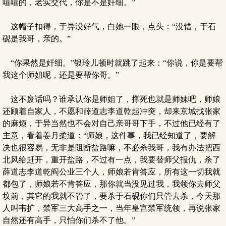
嘻嘻的，老实交代，你是不是奸细。”
这帽子扣得，于异没好气，白她一眼，点头：“没错，于石
砚是我哥，亲的。”
“你果然是奸细。”银玲儿顿时就跳了起来：“你说，你是要帮
我这个师姐呢，还是要帮你哥。”
这不废话吗？谁承认你是师姐了，撑死也就是师妹吧，师娘
还顾着自家人，不愿和薛道志李道乾起冲突，却来京城找张家
的麻烦，于异当然也不会对自己亲哥哥下手，不过他已经有了
主意，看着姜月柔道：“师娘，这件事，我已经知道了，要解
决也很容易，无非是阻断盐路嘛，不必杀我哥，我有办法把西
北风给赶开，重开盐路，不过有一点，我要替师父报仇，杀了
薛道志李道乾阎公业三个人，师娘若肯答应，所有这一切我就
都包了，师娘若不肯答应，那你就当没见过我，我领你去师父
坟前，其它的我就不管了，要杀于石砚你们只管去杀，今天那
人叫韦扩，禁军三大高手之一，当年皇宫禁军统领，再说张家
自然还有高手，只怕你们杀不了他。”