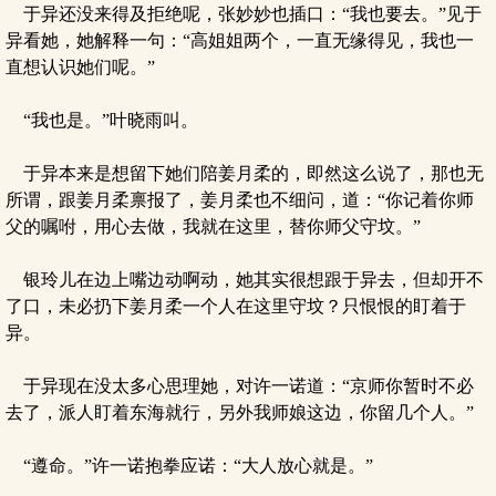
于异还没来得及拒绝呢，张妙妙也插口：“我也要去。”见于
异看她，她解释一句：“高姐姐两个，一直无缘得见，我也一
直想认识她们呢。”
“我也是。”叶晓雨叫。
于异本来是想留下她们陪姜月柔的，即然这么说了，那也无
所谓，跟姜月柔禀报了，姜月柔也不细问，道：“你记着你师
父的嘱咐，用心去做，我就在这里，替你师父守坟。”
银玲儿在边上嘴边动啊动，她其实很想跟于异去，但却开不
了口，未必扔下姜月柔一个人在这里守坟？只恨恨的盯着于
异。
于异现在没太多心思理她，对许一诺道：“京师你暂时不必
去了，派人盯着东海就行，另外我师娘这边，你留几个人。”
“遵命。”许一诺抱拳应诺：“大人放心就是。”