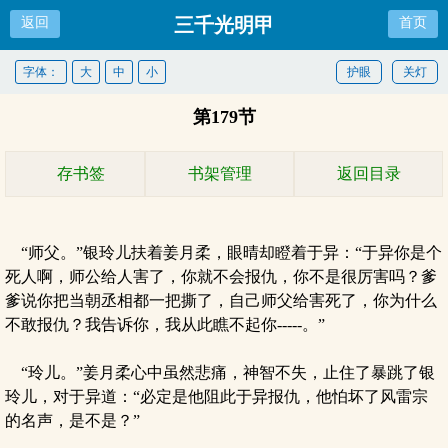
三千光明甲
返回
首页
字体：
大
中
小
护眼
关灯
第179节
存书签
书架管理
返回目录
“师父。”银玲儿扶着姜月柔，眼晴却瞪着于异：“于异你是个
死人啊，师公给人害了，你就不会报仇，你不是很厉害吗？爹
爹说你把当朝丞相都一把撕了，自己师父给害死了，你为什么
不敢报仇？我告诉你，我从此瞧不起你-----。”
“玲儿。”姜月柔心中虽然悲痛，神智不失，止住了暴跳了银
玲儿，对于异道：“必定是他阻此于异报仇，他怕坏了风雷宗
的名声，是不是？”