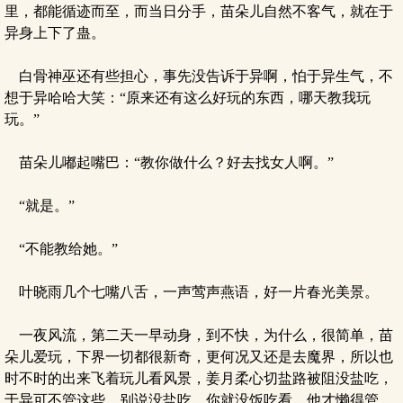
里，都能循迹而至，而当日分手，苗朵儿自然不客气，就在于
异身上下了蛊。
白骨神巫还有些担心，事先没告诉于异啊，怕于异生气，不
想于异哈哈大笑：“原来还有这么好玩的东西，哪天教我玩
玩。”
苗朵儿嘟起嘴巴：“教你做什么？好去找女人啊。”
“就是。”
“不能教给她。”
叶晓雨几个七嘴八舌，一声莺声燕语，好一片春光美景。
一夜风流，第二天一早动身，到不快，为什么，很简单，苗
朵儿爱玩，下界一切都很新奇，更何况又还是去魔界，所以也
时不时的出来飞着玩儿看风景，姜月柔心切盐路被阻没盐吃，
于异可不管这些，别说没盐吃，你就没饭吃看，他才懒得管，