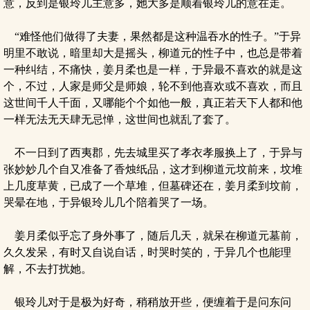
意，反到是银玲儿主意多，她大多是顺着银玲儿的意在走。
“难怪他们做得了夫妻，果然都是这种温吞水的性子。”于异
明里不敢说，暗里却大是摇头，柳道元的性子中，也总是带着
一种纠结，不痛快，姜月柔也是一样，于异最不喜欢的就是这
个，不过，人家是师父是师娘，轮不到他喜欢或不喜欢，而且
这世间千人千面，又哪能个个如他一般，真正若天下人都和他
一样无法无天肆无忌惮，这世间也就乱了套了。
不一日到了西夷郡，先去城里买了孝衣孝服换上了，于异与
张妙妙几个自又准备了香烛纸品，这才到柳道元坟前来，坟堆
上几度草黄，已成了一个草堆，但墓碑还在，姜月柔到坟前，
哭晕在地，于异银玲儿几个陪着哭了一场。
姜月柔似乎忘了身外事了，随后几天，就呆在柳道元墓前，
久久发呆，有时又自说自话，时哭时笑的，于异几个也能理
解，不去打扰她。
银玲儿对于是极为好奇，稍稍放开些，便缠着于是问东问