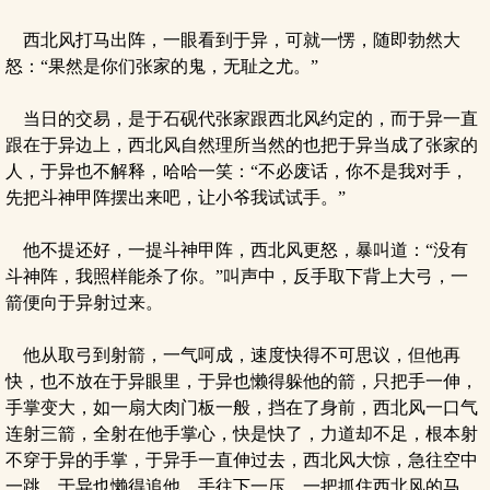
西北风打马出阵，一眼看到于异，可就一愣，随即勃然大
怒：“果然是你们张家的鬼，无耻之尤。”
当日的交易，是于石砚代张家跟西北风约定的，而于异一直
跟在于异边上，西北风自然理所当然的也把于异当成了张家的
人，于异也不解释，哈哈一笑：“不必废话，你不是我对手，
先把斗神甲阵摆出来吧，让小爷我试试手。”
他不提还好，一提斗神甲阵，西北风更怒，暴叫道：“没有
斗神阵，我照样能杀了你。”叫声中，反手取下背上大弓，一
箭便向于异射过来。
他从取弓到射箭，一气呵成，速度快得不可思议，但他再
快，也不放在于异眼里，于异也懒得躲他的箭，只把手一伸，
手掌变大，如一扇大肉门板一般，挡在了身前，西北风一口气
连射三箭，全射在他手掌心，快是快了，力道却不足，根本射
不穿于异的手掌，于异手一直伸过去，西北风大惊，急往空中
一跳，于异也懒得追他，手往下一压，一把抓住西北风的马，