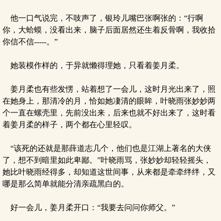
他一口气说完，不吱声了，银玲儿嘴巴张啊张的：“行啊
你，大蛤蟆，没看出来，脑子后面居然还生着反骨啊，我收拾
你信不信-----。”
她装模作样的，于异就懒得理她，只看着姜月柔。
姜月柔也有些发愣，站着想了一会儿，这时月光出来了，照
在她身上，那清冷的月，恰如她凄清的眼眸，叶晓雨张妙妙两
个一直在螺壳里，先前没出来，后来也就不好出来了，这时看
着姜月柔的样子，两个都在心里轻叹。
“该死的还就是那薛道志几个，他们也是江湖上著名的大侠
了，想不到暗里如此卑鄙。”叶晓雨骂，张妙妙却轻轻摇头，
她比叶晓雨经得多，却知道这世间事，从来都是牵牵绊绊，又
哪是那么简单就能分清亲疏黑白的。
好一会儿，姜月柔开口：“我要去问问你师父。”