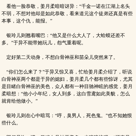
看他一脸恭敬，姜月柔暗暗讶异：“千金一诺在江湖上名头
不弱，不想对他却是如此恭敬，看来道元这个徒弟还真是有些
本事，这个仇，能报。”
银玲儿则翘着嘴巴：“他又是什么大人了，大蛤蟆还差不
多。”于异不能带她玩儿，怨气重着呢。
定好第二天动身，不想白骨神巫和苗朵儿突然来了。
“你们怎么来了？”于异又惊又喜，忙给姜月柔介绍了，听说
白骨神巫两个都是于异的媳妇，姜月柔几个都有些惊讶，尤其
是目睹白骨神巫的美色，众人都有一种目驰神眩的感觉，姜月
柔暗想：“他小小年纪，女人到多，这白雪鸢如此美貌，怎么
就肯给他做小。”
银玲儿则在心中暗骂：“哼，臭男人，死色鬼。”也不知她恨
些什么。