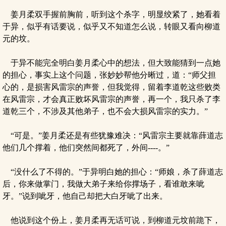
姜月柔双手握前胸前，听到这个杀字，明显绞紧了，她看着
于异，似乎有话要说，似乎又不知道怎么说，转眼又看向柳道
元的坟。
于异不能完全明白姜月柔心中的想法，但大致能猜到一点她
的担心，事实上这个问题，张妙妙帮他分晰过，道：“师父担
心的，是损害风雷宗的声誉，但我觉得，留着李道乾这些败类
在风雷宗，才会真正败坏风雷宗的声誉，再一个，我只杀了李
道乾三个，不涉及其他弟子，也不会大损风雷宗的实力。”
“可是。”姜月柔还是有些犹豫难决：“风雷宗主要就靠薛道志
他们几个撑着，他们突然间都死了，外间----。”
“没什么了不得的。”于异明白她的担心：“师娘，杀了薛道志
后，你来做掌门，我做大弟子来给你撑场子，看谁敢来呲
牙。”说到呲牙，他自己却把大白牙呲了出来。
他说到这个份上，姜月柔再无话可说，到柳道元坟前跪下，