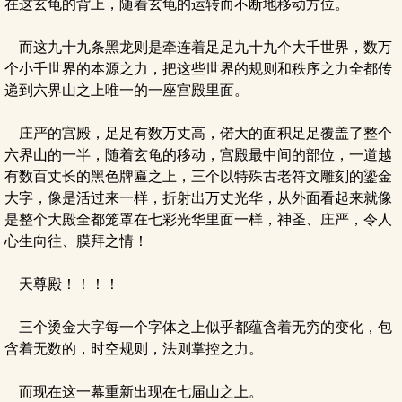
在这玄龟的背上，随着玄龟的运转而不断地移动方位。
而这九十九条黑龙则是牵连着足足九十九个大千世界，数万
个小千世界的本源之力，把这些世界的规则和秩序之力全都传
递到六界山之上唯一的一座宫殿里面。
庄严的宫殿，足足有数万丈高，偌大的面积足足覆盖了整个
六界山的一半，随着玄龟的移动，宫殿最中间的部位，一道越
有数百丈长的黑色牌匾之上，三个以特殊古老符文雕刻的鎏金
大字，像是活过来一样，折射出万丈光华，从外面看起来就像
是整个大殿全都笼罩在七彩光华里面一样，神圣、庄严，令人
心生向往、膜拜之情！
天尊殿！！！！
三个烫金大字每一个字体之上似乎都蕴含着无穷的变化，包
含着无数的，时空规则，法则掌控之力。
而现在这一幕重新出现在七届山之上。