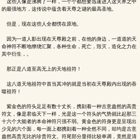
这些人像是沸腾了一样，一个个都想要迅速进入这天界之中
的最强地方，这传说中蕴含着天尊之谜的最高圣地。
但是，现在这些人全都愣在原地。
因为一道人影出现在天尊殿之前，在他的身边，一道道的天
命神符不断地缭绕汇聚，各种生命，死亡，毁灭，造化之力在
其中衍生，。
那正是八道至高无上的天地祖符！
这八道天地祖符中首当其冲的就是当初在天尊殿内出现的吞
噬祖符！
紫金色的符头足足有数十丈长，携刻着一种古意盎然的高贵
符文，像是君临天下一样，光是这一个符头的气势就比起那三
十六个大能者的本命神符只强不弱。黄金色的符身更是呈现出
少见的六个面，每一面上都携刻着一种全然不同，却均是古意
盎然高贵无比的珍贵符文。符尾部分显得比较单调，竟然是清