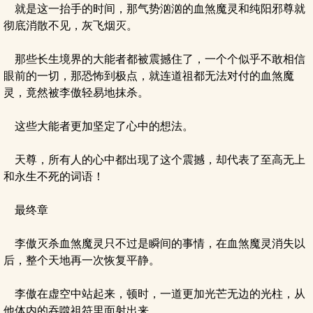
就是这一抬手的时间，那气势汹汹的血煞魔灵和纯阳邪尊就
彻底消散不见，灰飞烟灭。
那些长生境界的大能者都被震撼住了，一个个似乎不敢相信
眼前的一切，那恐怖到极点，就连道祖都无法对付的血煞魔
灵，竟然被李傲轻易地抹杀。
这些大能者更加坚定了心中的想法。
天尊，所有人的心中都出现了这个震撼，却代表了至高无上
和永生不死的词语！
最终章
李傲灭杀血煞魔灵只不过是瞬间的事情，在血煞魔灵消失以
后，整个天地再一次恢复平静。
李傲在虚空中站起来，顿时，一道更加光芒无边的光柱，从
他体内的吞噬祖符里面射出来。