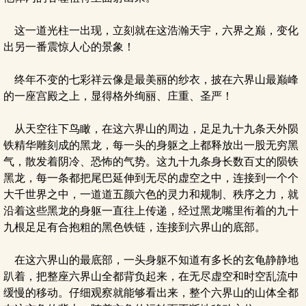
这一道光柱一出现，立刻就在这浩瀚天宇，六界之巅，变化
出另一番震惊人心的景象！
终年不变的七彩祥云像是最美丽的纱衣，披在六界山最巅峰
的一座宫殿之上，显得格外绚丽、庄重、圣严！
从天空往下鸟瞰，在这六界山的周边，足足九十九条天外陨
铁精华雕刻成的黑龙，每一头的身躯之上都释放出一股无穷黑
气，散发着阴冷、恐怖的气势。这九十九条身长数百丈的陨铁
黑龙，每一条都把尾巴延伸到无尽的虚空之中，连接到一个个
大千世界之中，一道道五颜六色的灵力和规制、秩序之力，就
沿着这些黑龙的身躯一直往上传递，经过黑龙嘴里衔着的九十
九根足足有合抱粗的黑色铁链，连接到六界山的底部。
在这六界山的最底部，一头身躯不知道有多长的玄龟静静地
趴着，把整座六界山全都背负起来，在无尽虚空和时空乱流中
缓慢的移动。仔细观察就能够看出来，整个六界山的山体全都