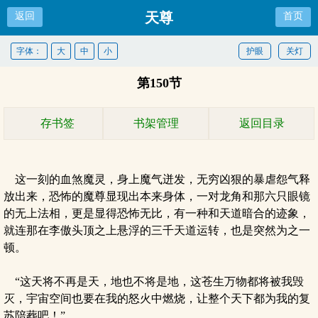
天尊
返回
首页
字体：
大
中
小
护眼
关灯
第150节
存书签
书架管理
返回目录
这一刻的血煞魔灵，身上魔气迸发，无穷凶狠的暴虐怨气释
放出来，恐怖的魔尊显现出本来身体，一对龙角和那六只眼镜
的无上法相，更是显得恐怖无比，有一种和天道暗合的迹象，
就连那在李傲头顶之上悬浮的三千天道运转，也是突然为之一
顿。
“这天将不再是天，地也不将是地，这苍生万物都将被我毁
灭，宇宙空间也要在我的怒火中燃烧，让整个天下都为我的复
苏陪葬吧！”