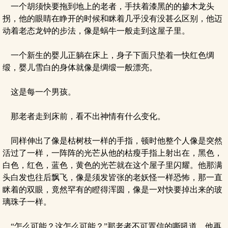
一个胡须快要拖到地上的老者，手扶着漆黑的的掺木龙头
拐，他的眼睛在睁开的时候和眯着几乎没有没甚么区别，他迈
动着老态龙钟的步法，像是蜗牛一般走到这屋子里。
一个新生的婴儿正躺在床上，身子下面只垫着一快红色绸
缎，婴儿雪白的身体就像是绸缎一般漂亮。
这是每一个男孩。
那老者走到床前，看不出神情有什么变化。
同样伸出了像是枯树枝一样的手指，顿时他整个人像是突然
活过了一样，一阵阵的光芒从他的枯瘦手指上射出在，黑色，
白色，红色，蓝色，黄色的光芒就在这个屋子里闪耀。他那满
头白发也往后飘飞，像是须发皆张的老妖怪一样恐怖，那一直
眯着的双眼，竟然罕有的瞪得浑圆，像是一对快要掉出来的玻
璃珠子一样。
“怎么可能？这怎么可能？”那老者不可置信的嘶吼道，他再