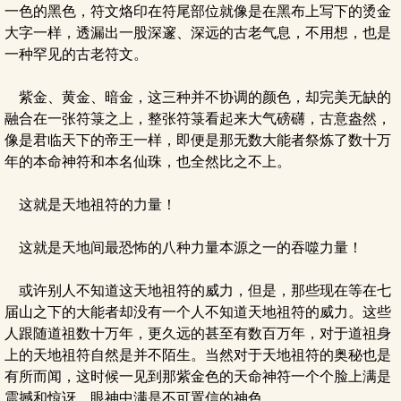
一色的黑色，符文烙印在符尾部位就像是在黑布上写下的烫金
大字一样，透漏出一股深邃、深远的古老气息，不用想，也是
一种罕见的古老符文。
紫金、黄金、暗金，这三种并不协调的颜色，却完美无缺的
融合在一张符箓之上，整张符箓看起来大气磅礴，古意盎然，
像是君临天下的帝王一样，即便是那无数大能者祭炼了数十万
年的本命神符和本名仙珠，也全然比之不上。
这就是天地祖符的力量！
这就是天地间最恐怖的八种力量本源之一的吞噬力量！
或许别人不知道这天地祖符的威力，但是，那些现在等在七
届山之下的大能者却没有一个人不知道天地祖符的威力。这些
人跟随道祖数十万年，更久远的甚至有数百万年，对于道祖身
上的天地祖符自然是并不陌生。当然对于天地祖符的奥秘也是
有所而闻，这时候一见到那紫金色的天命神符一个个脸上满是
震撼和惊讶，眼神中满是不可置信的神色。