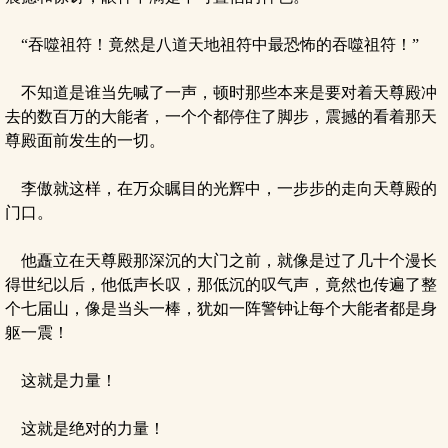
“吞噬祖符！竟然是八道天地祖符中最恐怖的吞噬祖符！”
不知道是谁当先喊了一声，顿时那些本来是要对着天尊殿冲
去的数百万的大能者，一个个都停住了脚步，震撼的看着那天
尊殿面前发生的一切。
李傲就这样，在万众瞩目的光辉中，一步步的走向天尊殿的
门口。
他矗立在天尊殿那深沉的大门之前，就像是过了几十个漫长
得世纪以后，他低声长叹，那低沉的叹气声，竟然也传遍了整
个七届山，像是当头一棒，犹如一阵警钟让每个大能者都是身
躯一震！
这就是力量！
这就是绝对的力量！