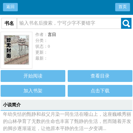
返回
首页
书名
作者：
言日
分类：
状态：0
更新：
最新：
开始阅读
查看目录
加入书架
点击下载
小说简介
年幼失怙的甄静和叔父月染一同生活在哑山上，这座巍峨秀丽
的山林孕育了无数的生命也丰富了甄静的生活，然而随着开发
的脚步逐渐逼近，让他原本平静的生活一夕变调...