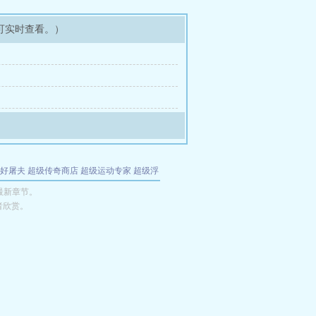
可实时查看。）
好屠夫
超级传奇商店
超级运动专家
超级浮
的特工
我夺舍了魔皇
都市极品医仙
九天
酋
最新章节。
者欣赏。