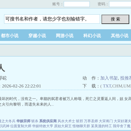
账号：
密码：
搜 索
都市小说
穿越小说
网游小说
科幻小说
其他小说
人
浮砣
动 作：
加入书架
,
投推
26-02-26 22:22:01
下 载：
(
TXT
,CHM,UM
最坏的时代，没有之一。卑鄙的弑君者被万人称颂，死亡之灵重返人间，妓.女
火引向黎明，而遗失未来的人...
漫之大冬兵
华娱宗师
斩杀
系统供应商
风水大术士
斩邪
万界圣师
大宋将门
大宋好屠
职武神
位面复制大师
华娱特效大亨
原始大厨王
怪物聊天群
某美漫的特工
我夺舍了魔