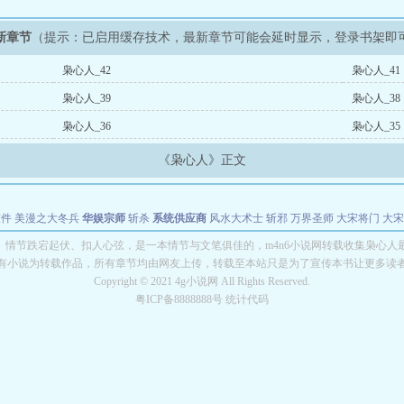
新章节
（提示：已启用缓存技术，最新章节可能会延时显示，登录书架即
枭心人_42
枭心人_41
枭心人_39
枭心人_38
枭心人_36
枭心人_35
《枭心人》正文
软件
美漫之大冬兵
华娱宗师
斩杀
系统供应商
风水大术士
斩邪
万界圣师
大宋将门
大宋
能巨星
绝对交易
全职武神
位面复制大师
华娱特效大亨
原始大厨王
怪物聊天群
某美漫
》情节跌宕起伏、扣人心弦，是一本情节与文笔俱佳的，m4n6小说网转载收集枭心人
有小说为转载作品，所有章节均由网友上传，转载至本站只是为了宣传本书让更多读
长别打脸
Copyright © 2021 4g小说网 All Rights Reserved.
粤ICP备8888888号 统计代码