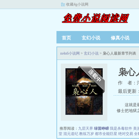
收藏4g小说网
首页
玄幻小说
修真小说
m4n6小说网
>
玄幻小说
> 枭心人最新章节列表
枭心
作 者：
最后更新：20
这就是
修士把地狱之
推荐阅读：
九层天界
绿茵峥嵘
我是杀毒软件
美
堂
混元道纪
教练万岁
都市全能巨星
绝对交易
全