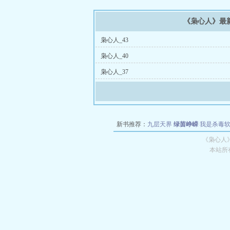
《枭心人》最
枭心人_43
枭心人_40
枭心人_37
新书推荐：
九层天界
绿茵峥嵘
我是杀毒
空城
战争天堂
混元道纪
教练万岁
都市全
《枭心人
本站所