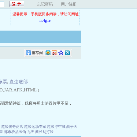
忘记密码
用户注册
温馨提示：手机版同步阅读，请访问网址
m.4g.re
荐票
,
直达底部
D,JAR,APK,HTML )
高唱爱情诗篇，残废将勇士杀得片甲不留，
夫
超级传奇商店
超级运动专家
超级浮空城
战争天
皇
都市极品医仙
九天
酋长别打脸