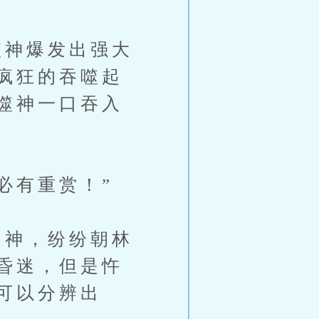
神爆发出强大
疯狂的吞噬起
噬神一口吞入
必有重赏！”
神，纷纷朝林
昏迷，但是忤
可以分辨出