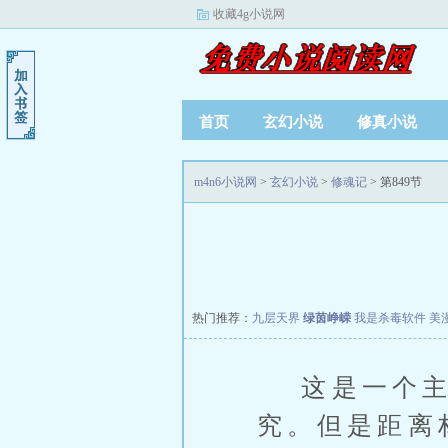
收藏4g小说网
首页
玄幻小说
修真小说
m4n6小说网
>
玄幻小说
>
修魂记
> 第849节
热门推荐：
九层天界
绿茵峥嵘
我是杀毒软件
美
这是一个主
究。但是距离