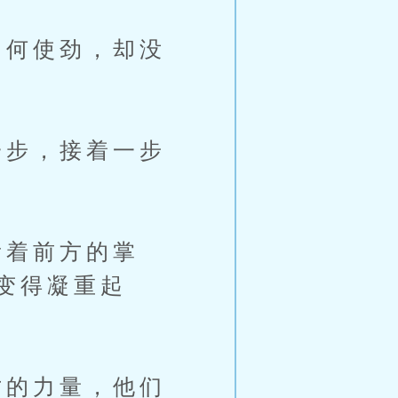
何使劲，却没
步，接着一步
着前方的掌
变得凝重起
的力量，他们