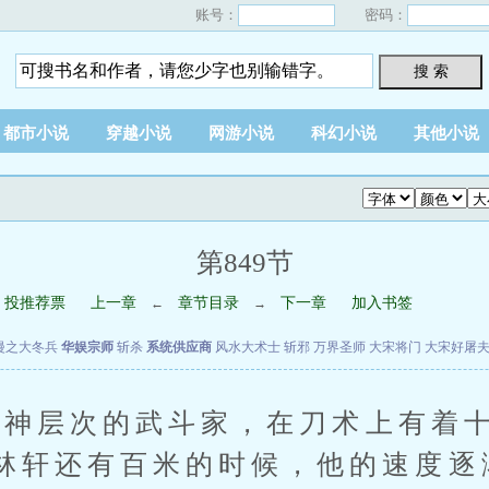
账号：
密码：
搜 索
都市小说
穿越小说
网游小说
科幻小说
其他小说
第849节
投推荐票
上一章
章节目录
下一章
加入书签
←
→
漫之大冬兵
华娱宗师
斩杀
系统供应商
风水大术士
斩邪
万界圣师
大宋将门
大宋好屠
神层次的武斗家，在刀术上有着十
林轩还有百米的时候，他的速度逐