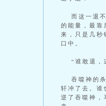
而这一退不要
的能量，最靠
来，只是几秒
口中。
“谁敢退，这
吞噬神的杀人
轩冲了去。谁
逆了吞噬神，