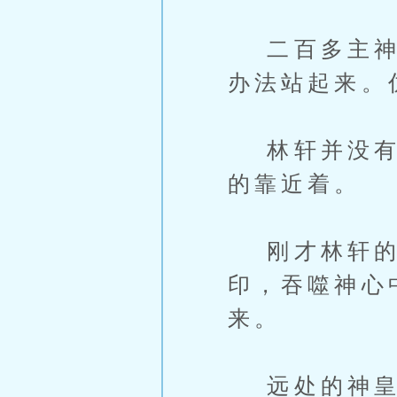
二百多主神都
办法站起来。
林轩并没有看
的靠近着。
刚才林轩的
印，吞噬神心
来。
远处的神皇几