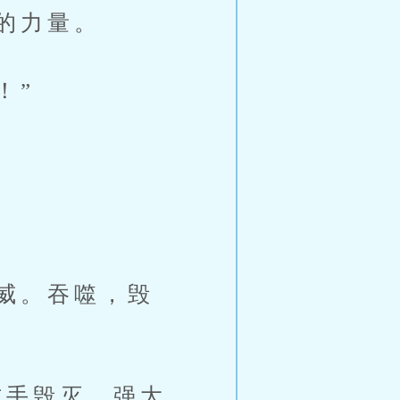
的力量。
！”
8
威。吞噬，毁
手毁灭，强大