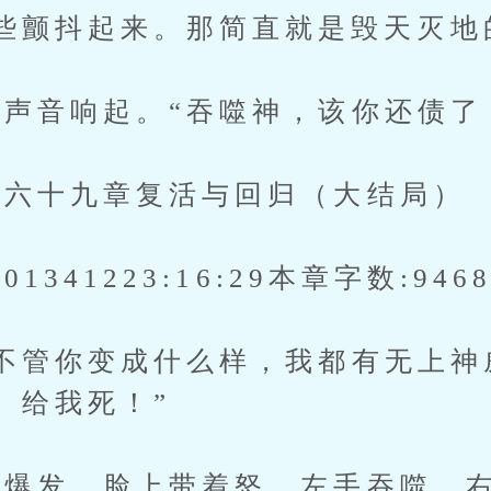
些颤抖起来。那简直就是毁天灭地
音响起。“吞噬神，该你还债了
六十九章复活与回归（大结局）
341223:16:29本章字数:946
管你变成什么样，我都有无上神
。给我死！”
发，脸上带着怒。左手吞噬，右