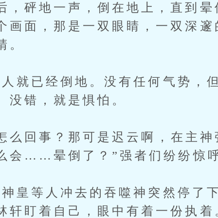
后，砰地一声，倒在地上，直到晕
个画面，那是一双眼睛，一双深邃
睛。
就已经倒地。没有任何气势，但
。没错，就是惧怕。
么回事？那可是迟云啊，在主神
么会……晕倒了？”强者们纷纷惊
皇等人冲去的吞噬神突然停了下
林轩盯着自己，眼中有着一份执着