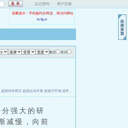
忘记密码
用户注册
温馨提示：手机版同步阅读，请访问网址
m.4g.re
翻页
夜间
夫
超级传奇商店
超级运动专家
超级浮空城
战争天堂
混元道纪
教练万岁
都市全能巨星
分强大的研
渐减慢，向前