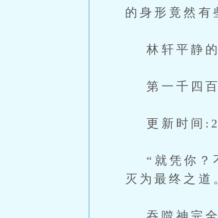
的身形竟然有
林轩平静的声
第一千四百
更新时间:201
“就凭你？不
灭为最终之道
吞噬神完全爆