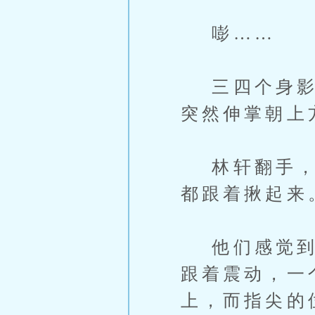
嘭……
三四个身影就
突然伸掌朝上
林轩翻手，朝
都跟着揪起来
他们感觉到自
跟着震动，一
上，而指尖的